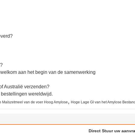
everd?
n?
 is welkom aan het begin van de samenwerking
of Australië verzenden?
bestellingen wereldwijd.
,
e Maïszetmeel van de voer Hoog Amylose
Hoge Lage GI van het Amylose Bestan
Direct Stuur uw aanvr