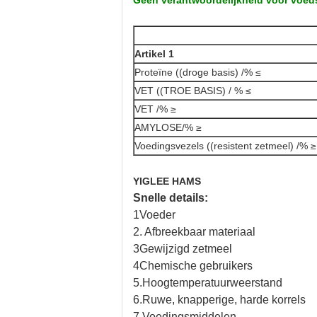
Geen verantwoordelijkheid voor voeds
Artikel 1
Proteïne ((droge basis) /% ≤
VET ((TROE BASIS) / % ≤
VET /% ≥
AMYLOSE/% ≥
Voedingsvezels ((resistent zetmeel) /% ≥
YIGLEE HAMS
Snelle details:
1Voeder
2. Afbreekbaar materiaal
3Gewijzigd zetmeel
4Chemische gebruikers
5.
Hoogtemperatuurweerstand
6.
Ruwe, knapperige, harde korrels
7.
Voedingsmiddelen