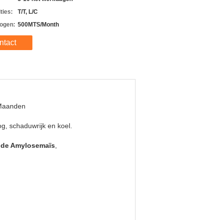
ties:
T/T, L/C
ogen:
500MTS/Month
ntact
Maanden
g, schaduwrijk en koel.
 de Amylosemaïs
,