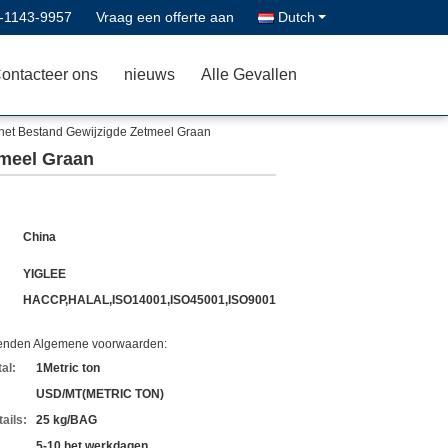
-1143-9957
Vraag een offerte aan
Dutch
ontacteer ons
nieuws
Alle Gevallen
et Bestand Gewijzigde Zetmeel Graan
meel Graan
China
YIGLEE
HACCP,HALAL,ISO14001,ISO45001,ISO9001
zenden Algemene voorwaarden:
al:
1Metric ton
USD/MT(METRIC TON)
ails:
25 kg/BAG
5-10 het werkdagen