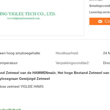
Betalingscondi
Levering verm
Co
een hoog amylosegehalte
Houdbaarheid:
24 
temperatuur
Verpakkingsconditie2:
Droo
and Zetmeel van de HAMMENmaïs
,
Het hoge Bestand Zetmeel van
losegraan Gewijzigd Zetmeel
lose zetmeel YIGLEE HAMS