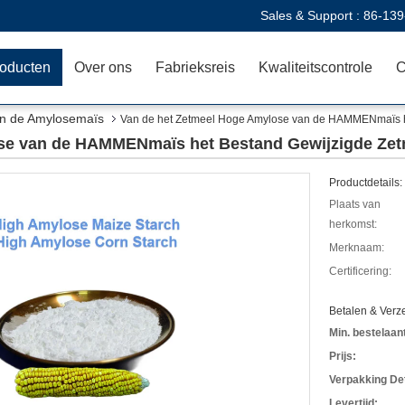
Sales & Support :
86-139
oducten
Over ons
Fabrieksreis
Kwaliteitscontrole
C
an de Amylosemaïs
Van de het Zetmeel Hoge Amylose van de HAMMENmaïs h
se van de HAMMENmaïs het Bestand Gewijzigde Zet
Productdetails:
Plaats van
herkomst:
Merknaam:
Certificering:
Betalen & Ver
Min. bestelaant
Prijs:
Verpakking Det
Levertijd: