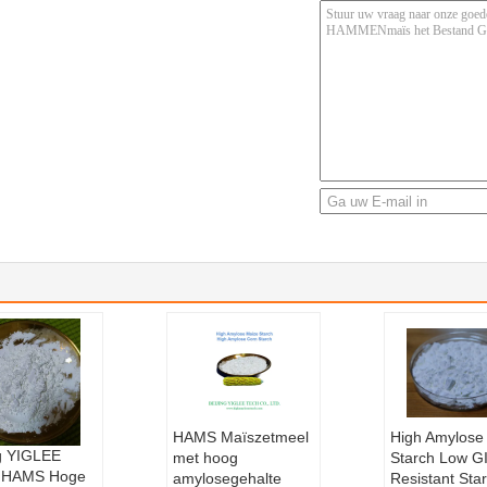
HAMS Maïszetmeel
High Amylose
g YIGLEE
met hoog
Starch Low G
 HAMS Hoge
amylosegehalte
Resistant Sta