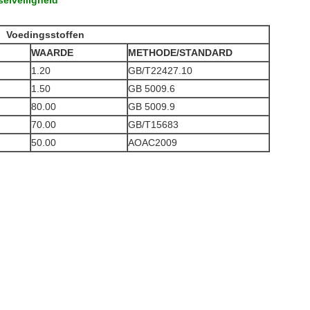
elveiligheid
Voedingsstoffen
WAARDE
METHODE/STANDARD
1.20
GB/T22427.10
1.50
GB 5009.6
80.00
GB 5009.9
70.00
GB/T15683
50.00
AOAC2009