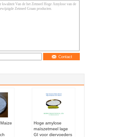
Contact
 Maize
Hoge amylose
I
maïszetmeel lage
rch
GI voor diervoeders