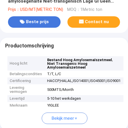
amylosegehalte Niet-transgenisch Lage GI Geen
wateropname
Prijs：USD/MT(METRIC TON)
MOQ：1Metric ton
Beste prijs
Contact nu
Productomschrijving
,
Bestand Hoog Amylosemaïszetmeel
Hoog licht
Niet Transgenic Hoog
Amylosemaïszetmeel
Betalingscondities
T/T, L/C
Certificering
HACCP,HALAL,ISO14001,ISO45001,ISO9001
Levering
500MTS/Month
vermogen
Levertijd
5-10 het werkdagen
Merknaam
YIGLEE
Bekijk meer