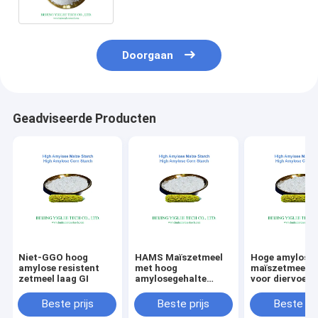
wateropname
Doorgaan
Geadviseerde Producten
Niet-GGO hoog
HAMS Maïszetmeel
Hoge amylose
amylose resistent
met hoog
maïszetmeel la
zetmeel laag GI
amylosegehalte
voor diervoede
BEIJING YIGLEE
TECH HAMS
Beste prijs
Beste prijs
Beste pri