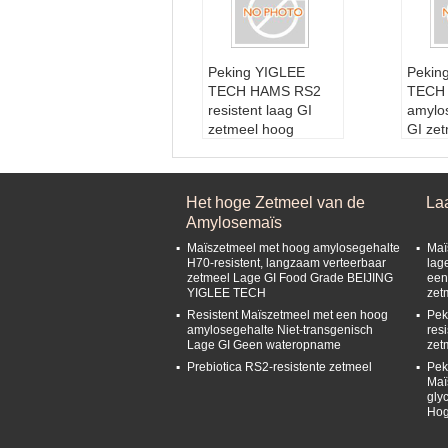
Peking YIGLEE
Pekin
TECH HAMS RS2
TECH
resistent laag GI
amylo
zetmeel hoog
GI ze
amylose maïs
Grond
zetmeel
s met
Grondstoffen:
Maï
losege
Het hoge Zetmeel van de
La
s met een hoog amy
Houd
Amylosemaïs
losegehalte
Maan
Type:
Bestand Zet
Verpa
Maïszetmeel met hoog amylosegehalte
Maï
meel
ie1:
N
H70-resistent, langzaam verteerbaar
lag
zetmeel Lage GI Food Grade BEIJING
een
Houdbaarheid:
24
ratuur
YIGLEE TECH
zet
Maanden
Verpa
Resistent Maïszetmeel met een hoog
Pek
Verpakkingscondit
ie2:
D
amylosegehalte Niet-transgenisch
res
ie1:
Normale tempe
wrijk 
Lage GI Geen wateropname
zet
ratuur
Prebiotica RS2-resistente zetmeel
Pek
Maï
gly
Hog