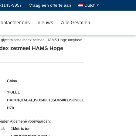
-1143-9957
Vraag een offerte aan
Dutch
ontacteer ons
nieuws
Alle Gevallen
e glycemische index zetmeel HAMS Hoge amylose
index zetmeel HAMS Hoge
China
YIGLEE
HACCP,HALAL,ISO14001,ISO45001,ISO9001
H70
zenden Algemene voorwaarden:
al:
1Metric ton