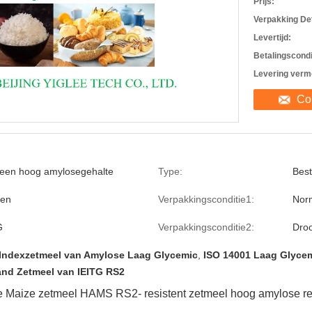
Prijs:
Verpakking Det
Levertijd:
Betalingscondi
Levering verm
Co
een hoog amylosegehalte
Type:
Bes
en
Verpakkingsconditie1:
Nor
G
Verpakkingsconditie2:
Droo
Indexzetmeel van Amylose Laag Glycemic
,
ISO 14001 Laag Glyce
and Zetmeel van IEITG RS2
 Maize zetmeel
HAMS RS2- resistent zetmeel hoog amylose re