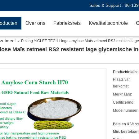
Sales & Support :
86-139
oducten
Over ons
Fabrieksreis
Kwaliteitscontrole
C
xzetmeel
Peking YIGLEE TECH Hoge amylose Maïs zetmeel RS2 resistent lag
se Maïs zetmeel RS2 resistent lage glycemische 
Productdetails:
Plaats van
herkomst:
Merknaam:
Certificering:
Modelnummer:
Betalen & Ver
Min. bestelaant