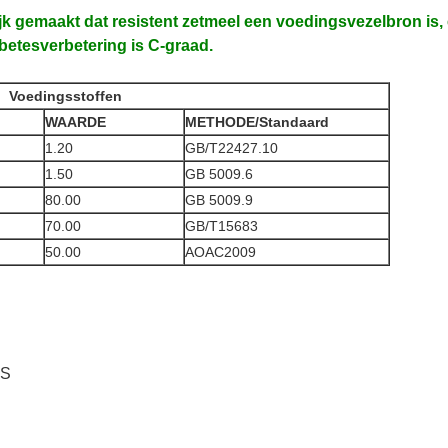
k gemaakt dat resistent zetmeel een voedingsvezelbron is,
betesverbetering is C-graad.
Voedingsstoffen
WAARDE
METHODE
/Standaard
1.20
GB/T22427.10
1.50
GB 5009.6
80.00
GB 5009.9
70.00
GB/T15683
50.00
AOAC2009
DS