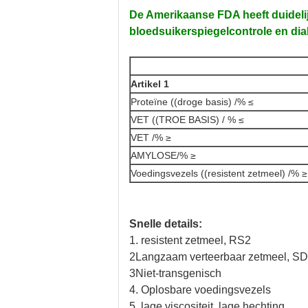
De Amerikaanse FDA heeft duidelij
bloedsuikerspiegelcontrole en dia
Artikel 1
Proteïne ((droge basis) /% ≤
VET ((TROE BASIS) / % ≤
VET /% ≥
AMYLOSE/% ≥
Voedingsvezels ((resistent zetmeel) /% ≥
Snelle details:
1. resistent zetmeel, RS2
2Langzaam verteerbaar zetmeel, S
3Niet-transgenisch
4. Oplosbare voedingsvezels
5. lage viscositeit, lage hechting