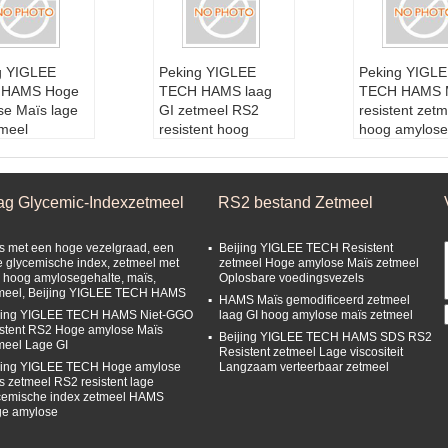
g YIGLEE
Peking YIGLEE
Peking YIGL
 HAMS Hoge
TECH HAMS laag
TECH HAMS 
se Maïs lage
GI zetmeel RS2
resistent zetm
tmeel
resistent hoog
hoog amylose
stoffen:
Maï
amylose maïs
zetmeel
 een hoog amy
zetmeel
Grondstoffe
halte
Grondstoffen:
Maï
s met een ho
ag Glycemic-Indexzetmeel
RS2 bestand Zetmeel
baarheid:
24
s met een hoog amy
losegehalte
den
losegehalte
Houdbaarhe
kkingscondit
Type:
Bestand Zet
Maanden
s met een hoge vezelgraad, een
Beijing YIGLEE TECH Resistent
ormale tempe
meel
Verpakkings
e glycemische index, zetmeel met
zetmeel Hoge amylose Maïs zetmeel
 hoog amylosegehalte, maïs,
Oplosbare voedingsvezels
Houdbaarheid:
24
ie1:
Normale 
meel, Beijing YIGLEE TECH HAMS
kkingscondit
Maanden
ratuur
HAMS Maïs gemodificeerd zetmeel
ing YIGLEE TECH HAMS Niet-GGO
laag GI hoog amylose maïs zetmeel
roog, schadu
Verpakkingscondit
Verpakkings
istent RS2 Hoge amylose Maïs
en koel.
ie1:
Normale tempe
Beijing YIGLEE TECH HAMS SDS RS2
ie2:
Droog, s
meel Lage GI
Resistent zetmeel Lage viscositeit
ratuur
wrijk en koel.
ing YIGLEE TECH Hoge amylose
Langzaam verteerbaar zetmeel
s zetmeel RS2 resistent lage
cemische index zetmeel HAMS
e amylose