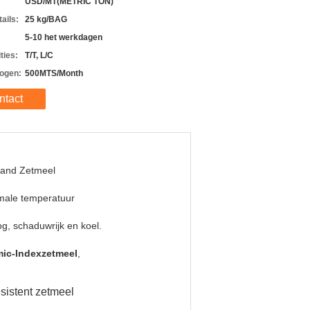
USD/MT(METRIC TON)
ails:
25 kg/BAG
5-10 het werkdagen
ties:
T/T, L/C
ogen:
500MTS/Month
ntact
tand Zetmeel
male temperatuur
g, schaduwrijk en koel.
mic-Indexzetmeel
,
sistent zetmeel